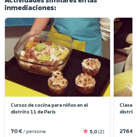
inmediaciones:
Cursos de cocina para niños en el
Clases 
distrito 11 de París
distrit
70 €
276 €
/ persona
/
5,0
(2)