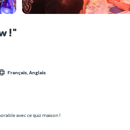
Voir l
w !"
Français, Anglais
rable avec ce quiz maison !