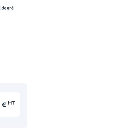
d degré
HT
0 €