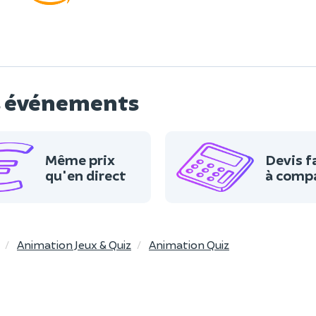
os événements
Même prix
Devis f
qu'en direct
à comp
Animation Jeux & Quiz
Animation Quiz