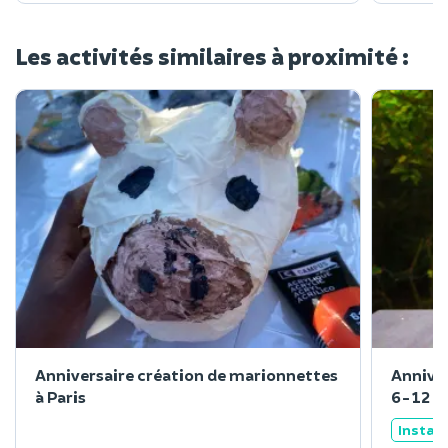
Les activités similaires à proximité :
Anniversaire création de marionnettes
Anniver
à Paris
6-12 a
Instan