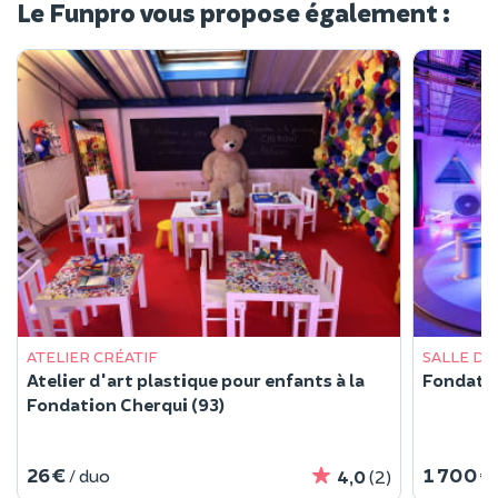
Le Funpro vous propose également :
ATELIER CRÉATIF
SALLE DE
Atelier d'art plastique pour enfants à la
Fondatio
Fondation Cherqui (93)
26 €
1 700 €
/ duo
4,0
(2)