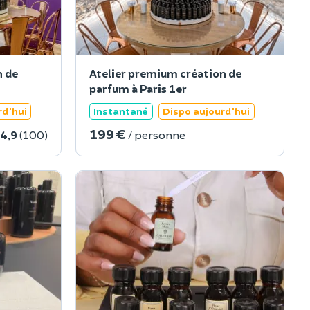
n de
Atelier premium création de
parfum à Paris 1er
rd'hui
Instantané
Dispo aujourd'hui
199 €
4,9
(100)
/ personne