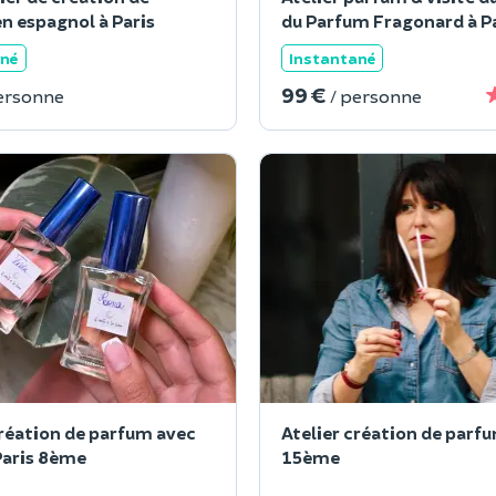
n espagnol à Paris
du Parfum Fragonard à P
ané
Instantané
99 €
ersonne
/ personne
création de parfum avec
Atelier création de parfu
Paris 8ème
15ème