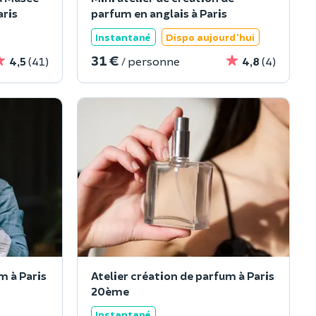
aris
parfum en anglais à Paris
Instantané
Dispo aujourd'hui
31 €
4,5
(41)
/ personne
4,8
(4)
m à Paris
Atelier création de parfum à Paris
20ème
Instantané