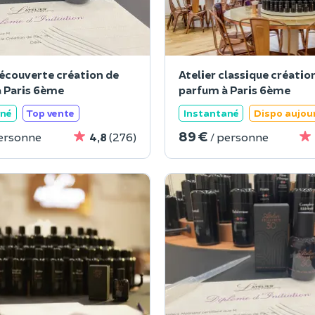
découverte création de
Atelier classique créatio
 Paris 6ème
parfum à Paris 6ème
ané
Top vente
Instantané
Dispo aujou
89 €
personne
4,8
(276)
/ personne