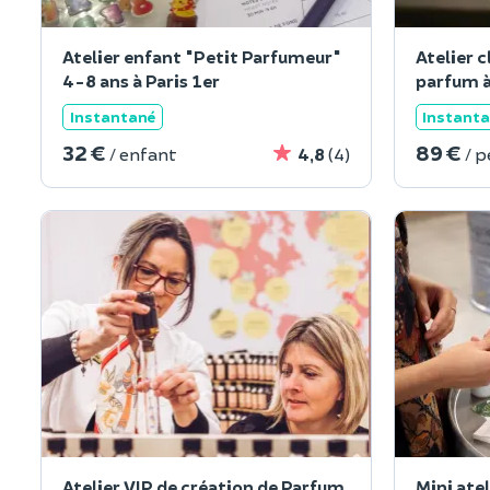
Atelier enfant "Petit Parfumeur"
Atelier c
4-8 ans à Paris 1er
parfum à
Instantané
Instant
32 €
89 €
/ enfant
4,8
(4)
/ 
Atelier VIP de création de Parfum
Mini atel