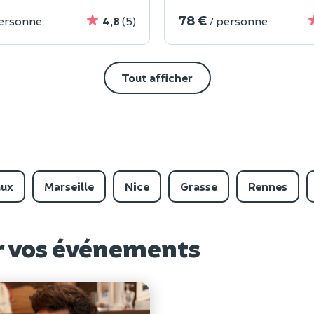
78 €
personne
4,8
(5)
/ personne
Tout afficher
aux
Marseille
Nice
Grasse
Rennes
ur vos événements