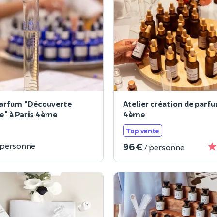
parfum "Découverte
Atelier création de parfu
" à Paris 4ème
4ème
Top vente
96 €
 personne
/ personne