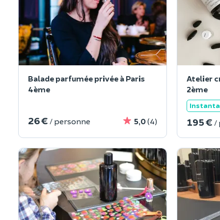
Balade parfumée privée à Paris
Atelier 
4ème
2ème
Instant
26 €
195 €
/ personne
5,0
(4)
/