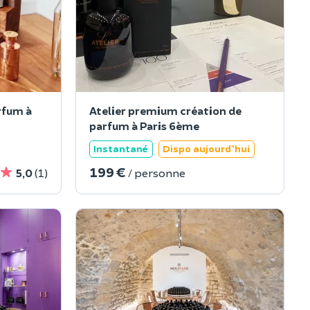
rfum à
Atelier premium création de
parfum à Paris 6ème
Instantané
Dispo aujourd'hui
199 €
5,0
(1)
/ personne