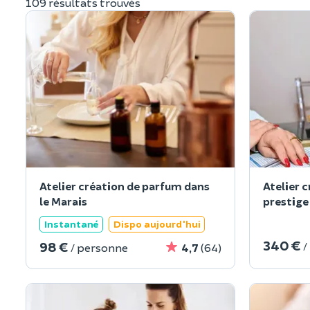
109 résultats trouvés
Atelier création de parfum dans
Atelier 
le Marais
prestige
Instantané
Dispo aujourd'hui
340 €
98 €
/
/ personne
4,7
(64)