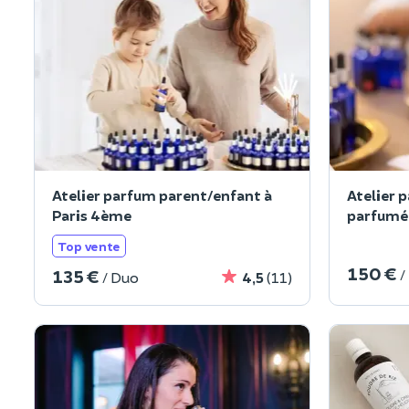
Atelier parfum parent/enfant à
Atelier 
Paris 4ème
parfumée
Top vente
150 €
135 €
/
/ Duo
4,5
(11)