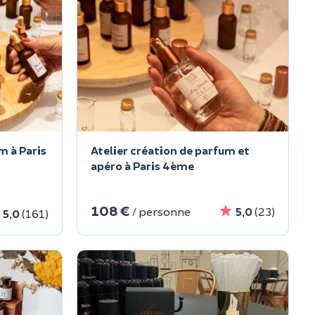
m à Paris
Atelier création de parfum et
apéro à Paris 4ème
108 €
/ personne
5,0
(23)
5,0
(161)