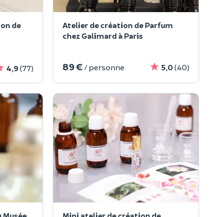
ion de
Atelier de création de Parfum
chez Galimard à Paris
89 €
/ personne
5,0
(40)
4,9
(77)
du Musée
Mini atelier de création de