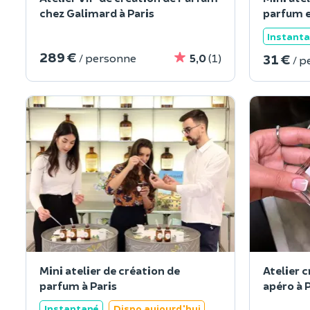
chez Galimard à Paris
parfum e
Instant
289 €
31 €
/ personne
5,0
(1)
/ p
Mini atelier de création de
Atelier 
parfum à Paris
apéro à 
Instantané
Dispo aujourd'hui