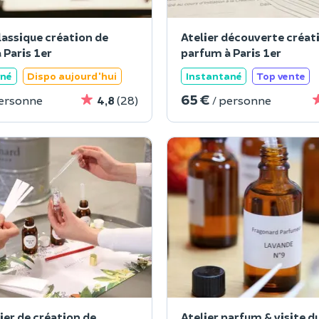
lassique création de
Atelier découverte créat
 Paris 1er
parfum à Paris 1er
ané
Dispo aujourd'hui
Instantané
Top vente
65 €
personne
4,8
(28)
/ personne
ier de création de
Atelier parfum & visite 