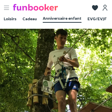
Toggle
navigation
Anniversaire enfant
Loisirs
Cadeau
EVG/EVJF
Voir les photos