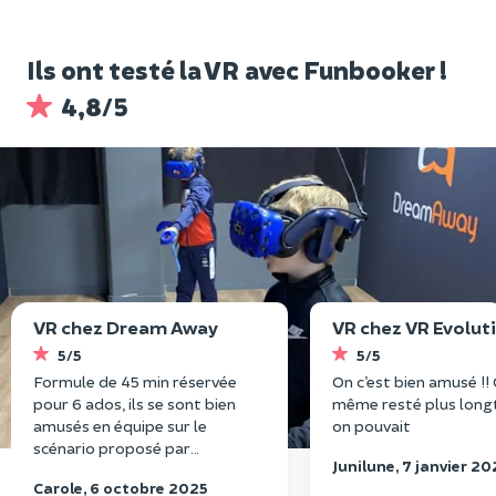
Ils ont testé la VR avec Funbooker !
4,8/5
VR chez Dream Away
VR chez VR Evolut
5/5
5/5
Formule de 45 min réservée
On c’est bien amusé !!
pour 6 ados, ils se sont bien
même resté plus long
amusés en équipe sur le
on pouvait
scénario proposé par
Junilune, 7 janvier 20
Christophe. Il leur a proposé la
Carole, 6 octobre 2025
bonne formule entre action et