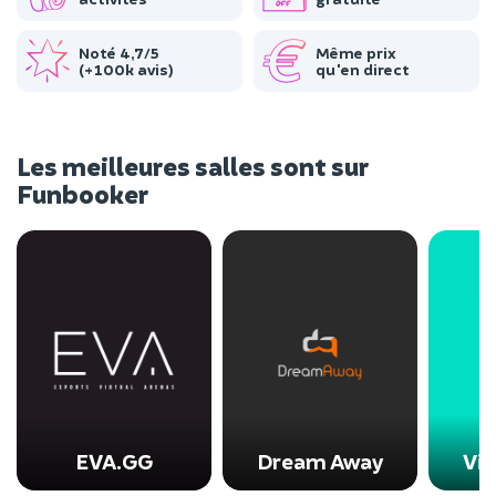
Noté 4,7/5
Même prix
(+100k avis)
qu'en direct
Les meilleures salles sont sur
Funbooker
EVA.GG
Dream Away
Vir