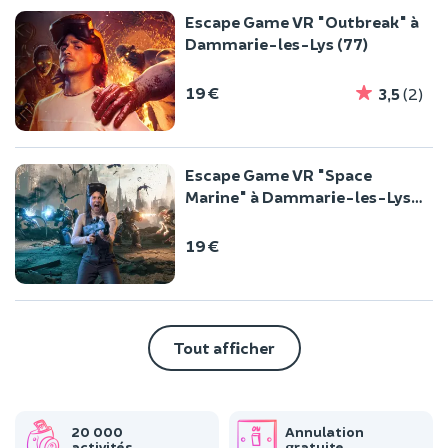
Escape Game VR "Outbreak" à
Dammarie-les-Lys (77)
19 €
3,5
(2)
Escape Game VR "Space
Marine" à Dammarie-les-Lys
(77)
19 €
Tout afficher
20 000
Annulation
activités
gratuite