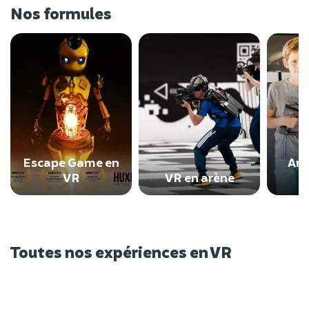
Nos formules
Escape Game en
Ann
VR
VR en arène
Toutes nos expériences en VR