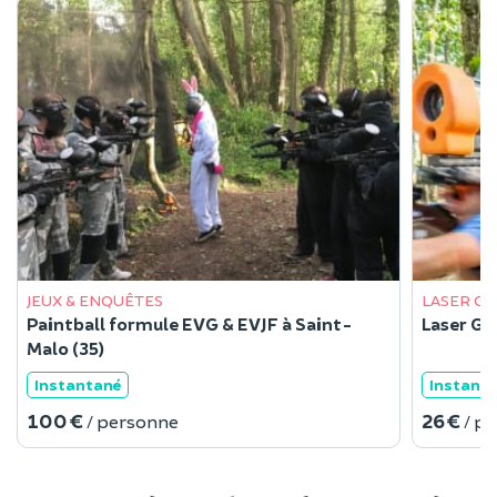
JEUX & ENQUÊTES
LASER G
Paintball formule EVG & EVJF à Saint-
Laser Ga
Malo (35)
Instantané
Instant
100 €
26 €
/ personne
/ p