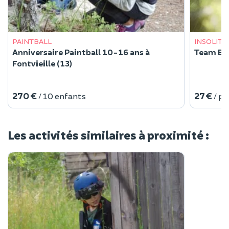
PAINTBALL
INSOLITE
Anniversaire Paintball 10-16 ans à
Team Buil
Fontvieille (13)
270 €
27 €
/ 10 enfants
/ p
Les activités similaires à proximité :