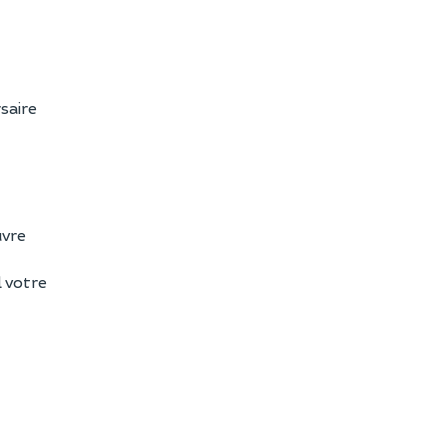
rsaire
uvre
l votre