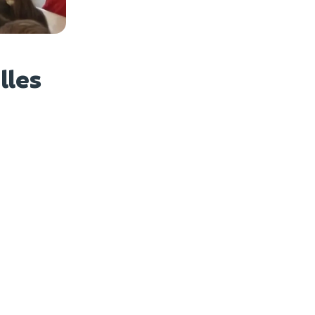
es photos
lles