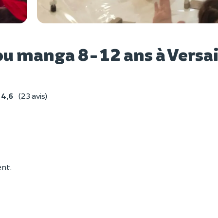
Voir l
ou manga 8-12 ans à Versai
4,6
(23 avis)
nt.