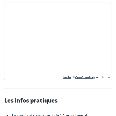
Leaflet
|
©
OpenStreetMap
contributors
Les infos pratiques
Les enfants de moins de 14 ans doivent