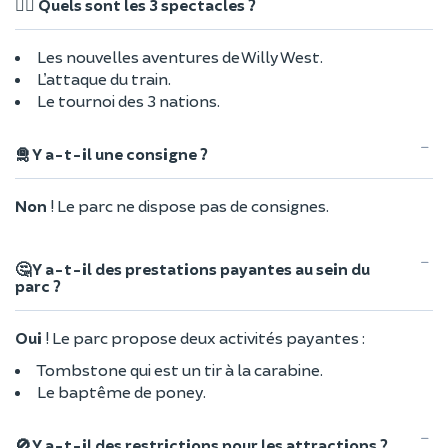
🤹‍♀️ Quels sont les 3 spectacles ?
Les nouvelles aventures de Willy West.
L’attaque du train.
Le tournoi des 3 nations.
🛅 Y a-t-il une consigne ?
Non
! Le parc ne dispose pas de consignes.
🤔 Y a-t-il des prestations payantes au sein du
parc ?
Oui
! Le parc propose deux activités payantes :
Tombstone qui est un tir à la carabine.
Le baptême de poney.
🚫 Y a-t-il des restrictions pour les attractions ?