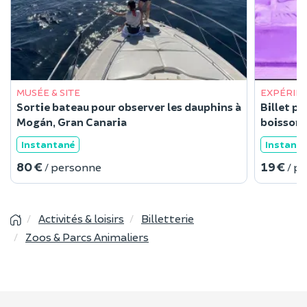
MUSÉE & SITE
EXPÉRIEN
Sortie bateau pour observer les dauphins à
Billet po
Mogán, Gran Canaria
boisson 
Instantané
Instant
80 €
19 €
/ personne
/ p
Activités & loisirs
Billetterie
Zoos & Parcs Animaliers