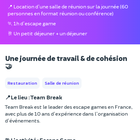
📍 Location d'une salle de réunion sur la journée (60
personnes en format réunion ou conférence)
🏃 1h d'escape game
🥂 Un petit déjeuner + un déjeuner
Une journée de travail & de cohésion
🤝
Restauration
Salle de réunion
📍Le lieu : Team Break
Team Break est le leader des escape games en France,
avec plus de 10 ans d'expérience dans l'organisation
d'événements.