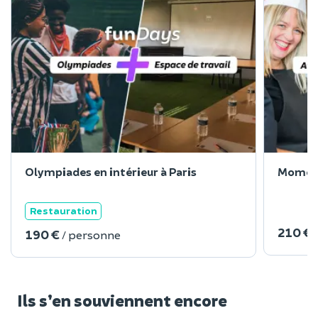
Olympiades en intérieur à Paris
Moment
Restauration
210 €
190 €
/ personne
Ils s’en souviennent encore