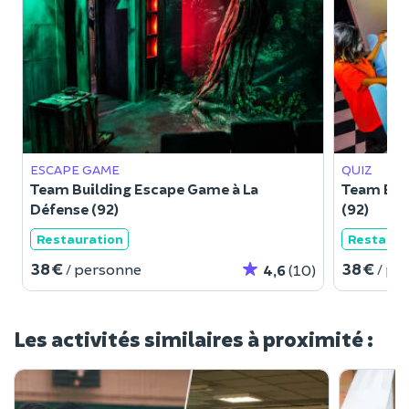
ESCAPE GAME
QUIZ
Team Building Escape Game à La
Team Buil
Défense (92)
(92)
Restauration
Restaura
38 €
38 €
/ personne
/ pe
4,6
(10)
Les activités similaires à proximité :