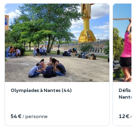
Olympiades à Nantes (44)
Défis s
Nantes
54 €
12 €
/ personne
/ 