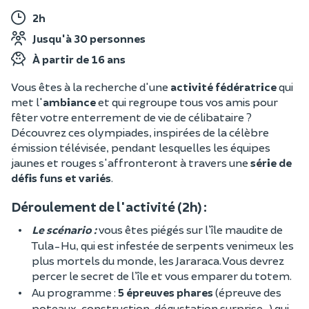
2h
Jusqu'à 30 personnes
À partir de 16 ans
Vous êtes à la recherche d'une
activité fédératrice
qui
met l'
ambiance
et qui regroupe tous vos amis pour
fêter votre enterrement de vie de célibataire ?
Découvrez ces olympiades, inspirées de la célèbre
émission télévisée, pendant lesquelles les équipes
jaunes et rouges s'affronteront à travers une
série de
défis funs et variés
.
Déroulement de l'activité (2h) :
Le scénario :
vous êtes piégés sur l’île maudite de
Tula-Hu, qui est infestée de serpents venimeux les
plus mortels du monde, les Jararaca. Vous devrez
percer le secret de l’île et vous emparer du totem.
Au programme :
5 épreuves phares
(épreuve des
poteaux, construction, dégustation surprise...) qui