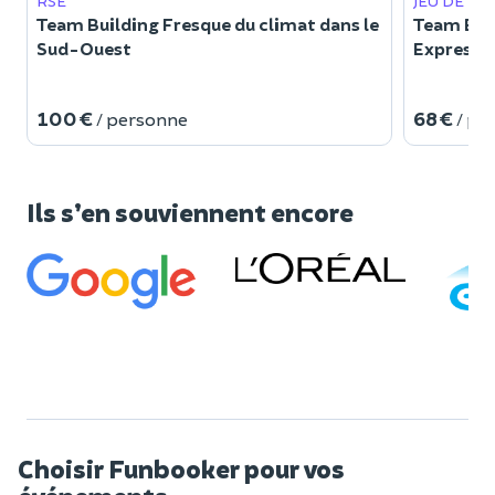
RSE
JEU DE PI
Team Building Fresque du climat dans le
Team Buil
Sud-Ouest
Express" 
100 €
68 €
/ personne
/ pe
Ils s’en souviennent encore
Choisir Funbooker pour vos