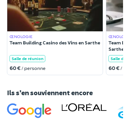
ŒNOLOGIE
ŒNOLOGI
Team Building Casino des Vins en Sarthe
Team Buil
Sarthe
Salle de réunion
Salle de 
60 €
60 €
/ personne
/ p
Ils s’en souviennent encore