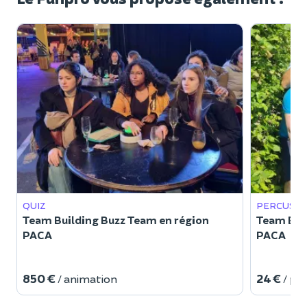
QUIZ
PERCUSSI
Team Building Buzz Team en région
Team Buil
PACA
PACA
850 €
24 €
/ animation
/ pe