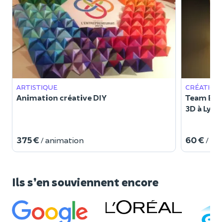
ARTISTIQUE
CRÉATION 
Animation créative DIY
Team Bui
3D à Lyon
375 €
60 €
/ animation
/ p
Ils s’en souviennent encore