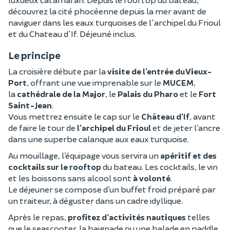
découvrez la cité phocéenne depuis la mer avant de
naviguer dans les eaux turquoises de l'archipel du Frioul
et du Chateau d'If. Déjeuné inclus.
Le principe
La croisière débute par la
visite de l’entrée du Vieux-
Port
, offrant une vue imprenable sur le
MUCEM
,
la
cathédrale de la Major
, le
Palais du Pharo
et le
Fort
Saint-Jean
.
Vous mettrez ensuite le cap sur le
Château d’If
, avant
de faire le tour de
l’archipel du Frioul
et de jeter l’ancre
dans une superbe calanque aux eaux turquoise.
Au mouillage, l’équipage vous servira un
apéritif et des
cocktails sur le rooftop
du bateau. Les cocktails, le vin
et les boissons sans alcool sont
à volonté
.
Le déjeuner se compose d’un buffet froid préparé par
un traiteur, à déguster dans un cadre idyllique.
Après le repas,
profitez d’activités nautiques
telles
que le seascooter, la baignade ou une balade en paddle