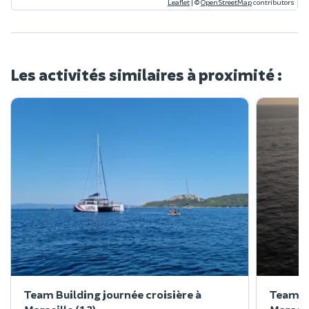
Leaflet
|
©
OpenStreetMap
contributors
Les activités similaires à proximité :
Team Building journée croisière à
Team Bu