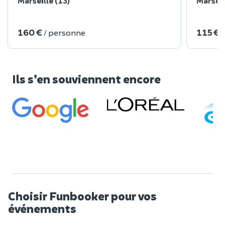
Marseille (13)
Marseil
160 €
115 €
/ personne
Ils s’en souviennent encore
Choisir Funbooker pour vos
événements