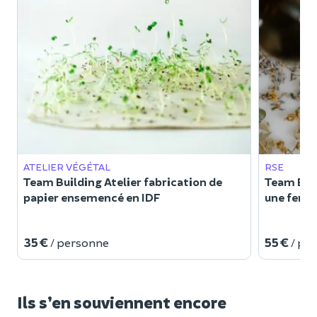
ATELIER VÉGÉTAL
RSE
Team Building Atelier fabrication de
Team Buil
papier ensemencé en IDF
une ferm
35 €
55 €
/ personne
/ pe
Ils s’en souviennent encore