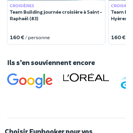
CROISIÈRES
CROISIÈRE
Team Building journée croisière à Saint-
Team Buil
Raphaël (83)
Hyères (8
160 €
160 €
/ personne
/ 
Ils s’en souviennent encore
Choisir Funbooker pour vos