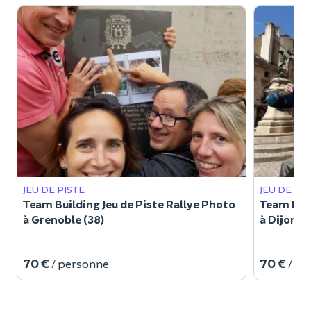
JEU DE PISTE
JEU DE PI
Team Building Jeu de Piste Rallye Photo
Team Buil
à Grenoble (38)
à Dijon (2
70 €
70 €
/ personne
/ p