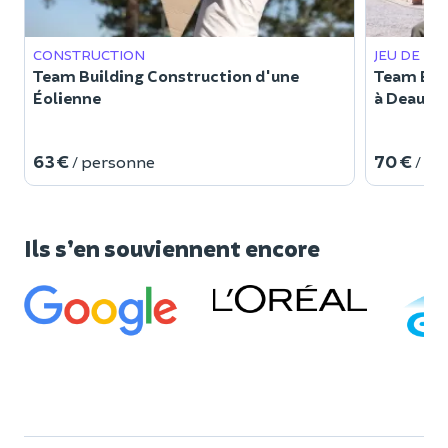
CONSTRUCTION
JEU DE PI
Team Building Construction d'une
Team Buil
Éolienne
à Deauvil
63 €
70 €
/ personne
/ p
Ils s’en souviennent encore