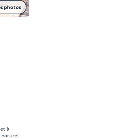
es photos
 et à
 naturel.