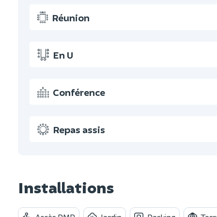
Réunion
En U
Conférence
Repas assis
Installations
Accès PMR
Jardin
Parking
Terr