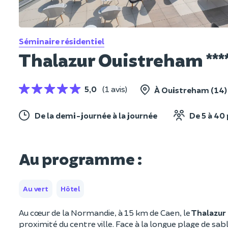
Séminaire résidentiel
Thalazur Ouistreham ****
5,0
(1 avis)
À Ouistreham (14)
De la demi-journée à la journée
De 5 à 40
Au programme :
Au vert
Hôtel
Au cœur de la Normandie, à 15 km de Caen, le
Thalazur
proximité du centre ville. Face à la longue plage de sab