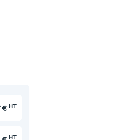
HT
7 €
HT
 €