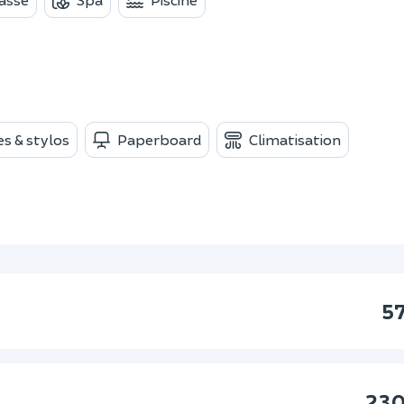
s & stylos
Paperboard
Climatisation
5
230