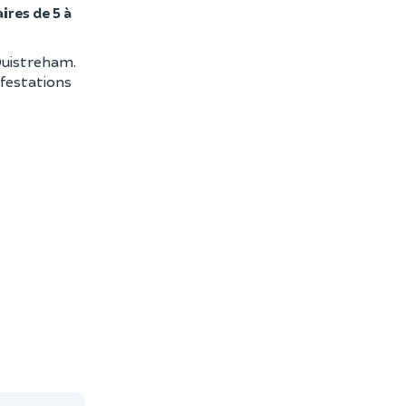
ires de 5 à
Ouistreham.
ifestations