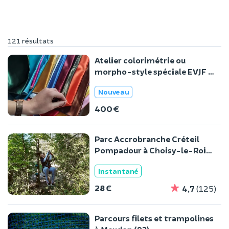
121 résultats
Atelier colorimétrie ou
morpho-style spéciale EVJF à
domicile
Nouveau
400 €
Parc Accrobranche Créteil
Pompadour à Choisy-le-Roi
(94)
Instantané
28 €
4,7
(125)
Parcours filets et trampolines