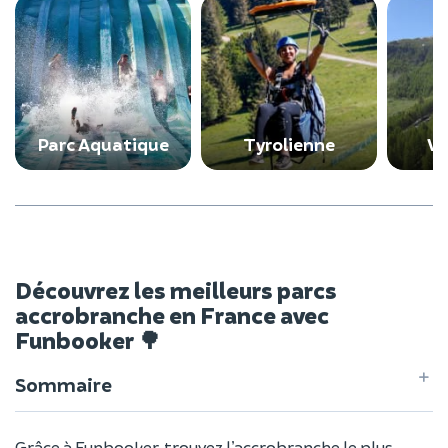
Parc Aquatique
Tyrolienne
Vi
Découvrez les meilleurs parcs
accrobranche en France avec
Funbooker 🌳
Sommaire
Grâce à Funbooker, trouvez l’accrobranche le plus