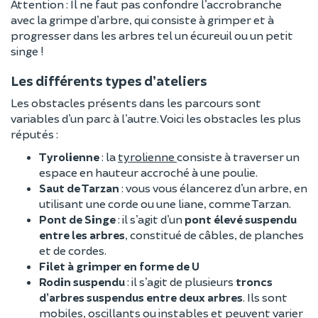
Attention
: Il ne faut pas confondre l’accrobranche
avec la grimpe d’arbre, qui consiste à grimper et à
progresser dans les arbres tel un écureuil ou un petit
singe !
Les différents types d’ateliers
Les obstacles présents dans les parcours sont
variables d’un parc à l’autre. Voici les obstacles les plus
réputés :
Tyrolienne
: la
tyrolienne
consiste à traverser un
espace en hauteur accroché à une poulie.
Saut de Tarzan
: vous vous élancerez d’un arbre, en
utilisant une corde ou une liane, comme Tarzan.
Pont de Singe
: il s’agit d’un
pont élevé suspendu
entre les arbres
, constitué de câbles, de planches
et de cordes.
Filet à grimper en forme de U
Rodin suspendu
: il s’agit de plusieurs
troncs
d’arbres suspendus entre deux arbres
. Ils sont
mobiles, oscillants ou instables et peuvent varier