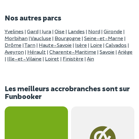
Nos autres parcs
Yvelines
|
Gard
|
Jura
|
Oise
|
Landes
|
Nord
|
Gironde
|
Morbihan
|
Vaucluse
|
Bourgogne
|
Seine-et-Marne
|
Drôme
|
Tarn
|
Haute-Savoie
|
Isère
|
Loire
|
Calvados
|
Aveyron
|
Hérault
|
Charente-Maritime
|
Savoie
|
Ariège
|
Ille-et-Vilaine
|
Loiret
|
Finistère
|
Ain
Les meilleurs accrobranches sont sur
Funbooker