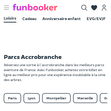
Toggle
navigation
Loisirs
Cadeau
Anniversaire enfant
EVG/EVJF
Parcs Accrobranche
Réservez une sortie à l'accrobranche dans les meilleurs parcs
aventure de France. Avec Funbooker, achetez votre billet en
ligne au meilleur prix pour une expérience inoubliable à la cime
des arbres.
Paris
Lyon
Montpellier
Marseille
Gre