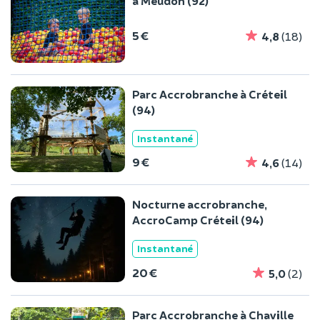
à Meudon (92)
5 €
4,8
(18)
Parc Accrobranche à Créteil
(94)
Instantané
9 €
4,6
(14)
Nocturne accrobranche,
AccroCamp Créteil (94)
Instantané
20 €
5,0
(2)
Parc Accrobranche à Chaville