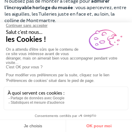
N’oubliez pas de monter à l’étage pour
admirer
l’incroyable horloge du musée
: vous apercevrez, entre
les aiguilles, les Tuileries juste en face et, au loin, la
colline de Montmartre.
Tarif
: 12–16 €
Adresse
: 1 Rue de la Légion d'Honneur, 75007
Paris
Accès
: RER C, station Musée d'Orsay
Horaires
: Tous les jours sauf lundi, de 9h30 à 18h
(nocturne le jeudi jusqu’à 21h45)
Cathédrale de Chartres
La Cathédrale de Chartres fait partie des monuments
de l’architecture gothique les mieux conservés, avec ses
dallages, ses vitraux et ses sculptures.
Elle date du début du XIIIᵌ siècle et accueille une
relique
du voile de la Vierge Marie
ainsi que le tabernacle de
Saint Aignan.
Sa façade ouest vaut le détour, avec ses deux tours, ses