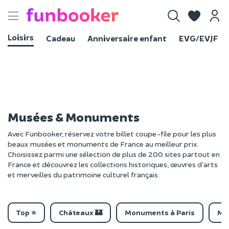
Toggle
navigation
Loisirs
Cadeau
Anniversaire enfant
EVG/EVJF
Musées & Monuments
Avec Funbooker, réservez votre billet coupe-file pour les plus
beaux musées et monuments de France au meilleur prix.
Choisissez parmi une sélection de plus de 200 sites partout en
France et découvrez les collections historiques, œuvres d’arts
et merveilles du patrimoine culturel français.
Top ⭐
Châteaux 🏰
Monuments à Paris
Mus