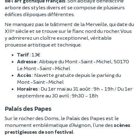
de l’art gothique français
. Son abbaye bénédictine
arbore des styles divers et se compose de plusieurs
édifices d’époques différentes.
Ne manquez pas le bâtiment de la Merveille, qui date du
XIIIᵉ siècle et se trouve sur le flanc nord du rocher. Vous
y admirerez un cloître exceptionnel, véritable
prouesse artistique et technique.
Tarif
: 13€
Adresse
: Abbaye du Mont-Saint-Michel, 50170
Le Mont-Saint-Michel
Accès
: Navette gratuite depuis le parking du
Mont-Saint-Michel
Horaires
: Du 1er mai au 31 août : 9h - 19h / Du 1er
septembre au 30 avril : 9h30 - 18h
Palais des Papes
Sur le rocher des Doms, le Palais des Papes est le
monument emblématique d’Avignon, l’une des
scènes
prestigieuses de son festival
.