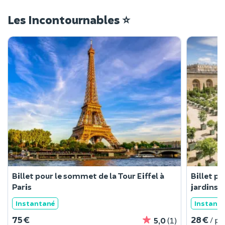
Les Incontournables ⭐
Billet pour le sommet de la Tour Eiffel à
Billet po
Paris
jardins 
Instantané
Instant
75 €
28 €
/ p
5,0
(1)