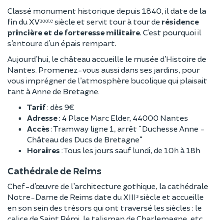
Classé monument historique depuis 1840, il date de la
fin du XVᵌᵒᵒᵗᵉ siècle et servit tour à tour de
résidence
princière et de forteresse militaire
. C’est pourquoi il
s’entoure d’un épais rempart.
Aujourd’hui, le château accueille le musée d’Histoire de
Nantes. Promenez-vous aussi dans ses jardins, pour
vous imprégner de l’atmosphère bucolique qui plaisait
tant à Anne de Bretagne.
Tarif
: dès 9€
Adresse
: 4 Place Marc Elder, 44000 Nantes
Accès
: Tramway ligne 1, arrêt "Duchesse Anne -
Château des Ducs de Bretagne"
Horaires
: Tous les jours sauf lundi, de 10h à 18h
Cathédrale de Reims
Chef-d’œuvre de l’architecture gothique, la cathédrale
Notre-Dame de Reims date du XIIIᵌ siècle et accueille
en son sein des trésors qui ont traversé les siècles : le
calice de Saint Rémi, le talisman de Charlemagne, etc.