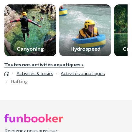
Canyoning
Hydrospeed
Ca
Toutes nos activités aquatiques >
Activités & loisirs
Activités aquatiques
Rafting
Rejoignez nous aussi sur :