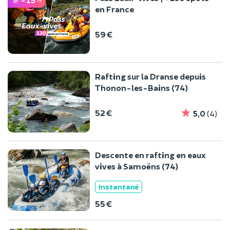
en France
59 €
Rafting sur la Dranse depuis
Thonon-les-Bains (74)
52 €
5,0
(4)
Descente en rafting en eaux
vives à Samoëns (74)
Instantané
55 €