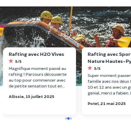
Rafting avec H2O Vives
Rafting avec Spor
Nature Hautes-P
5/5
Magnifique moment passé au
5/5
rafting ! Parcours découverte
Super moment passer
au top pour commencer avec
famille avec nos deux f
de petite sensation tout en
10 et 12 ans avec un g
profitant du voyage, + un super
genial, merci a fabie
Allissia, 15 juillet 2025
moniteur ! Je recommande +++
de rigolade assuré et 
Potel, 21 mai 2025
sensation…Arefaire