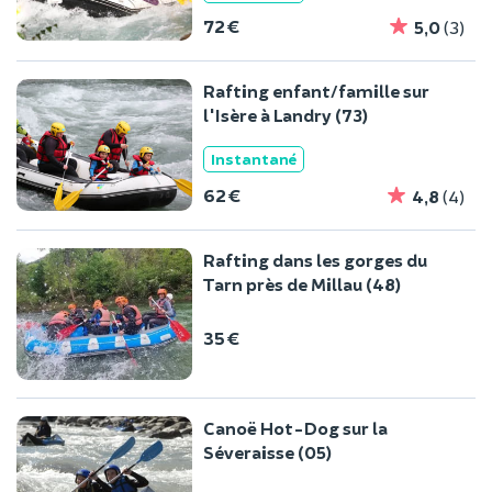
72 €
5,0
(3)
Rafting enfant/famille sur
l'Isère à Landry (73)
Instantané
62 €
4,8
(4)
Rafting dans les gorges du
Tarn près de Millau (48)
35 €
Canoë Hot-Dog sur la
Séveraisse (05)