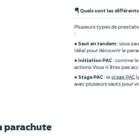
🪂 Quels sont les différent
Plusieurs types de prestat
:
●
Saut en tandem
: vous sa
Idéal pour découvrir le par
●
Initiation PAC
: comme le 
actions. Vous n'êtes pas ac
●
Stage PAC
: le
stage PAC
(
avec plusieurs sauts pour 
n parachute