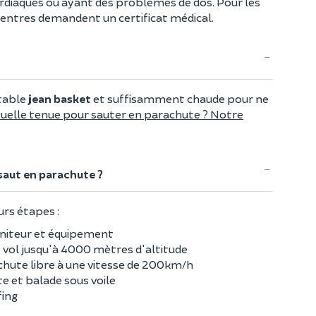
rdiaques ou ayant des problèmes de dos. Pour les
centres demandent un certificat médical.
table
jean basket
et suffisamment chaude pour ne
uelle tenue pour sauter en parachute ? Notre
saut en parachute ?
urs étapes :
oniteur et équipement
t vol jusqu'à 4000 mètres d'altitude
 chute libre à une vitesse de 200km/h
e et balade sous voile
fing