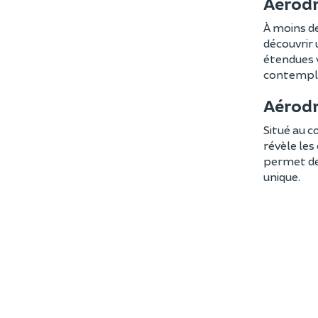
Aérodr
À moins d
découvrir 
étendues v
contempler
Aérodr
Situé au c
révèle les
permet de 
unique.