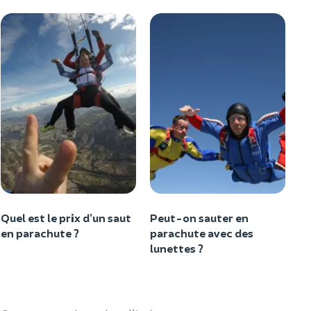
Quel est le prix d’un saut
Peut-on sauter en
To
en parachute ?
parachute avec des
P
lunettes ?