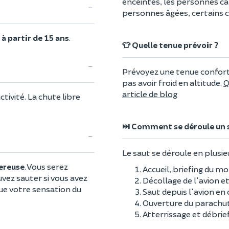
enceintes, les personnes ca
personnes âgées, certains 
e
à partir de 15 ans
.
👕 Quelle tenue prévoir ?
Prévoyez une tenue confor
pas avoir froid en altitude.
Q
article de blog
ctivité. La chute libre
⏭️ Comment se déroule un 
Le saut se déroule en plusie
gereuse
. Vous serez
Accueil, briefing du m
vez sauter si vous avez
Décollage de l'avion e
 que votre sensation du
Saut depuis l'avion en
Ouverture du parachut
Atterrissage et débrie