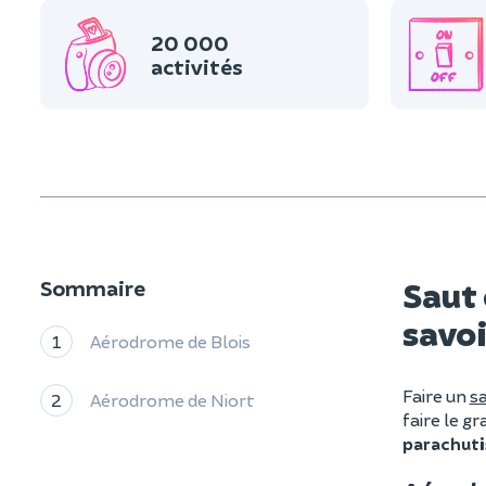
20 000
activités
Saut 
Sommaire
savo
1
Aérodrome de Blois
Faire un
s
2
Aérodrome de Niort
faire le g
parachut