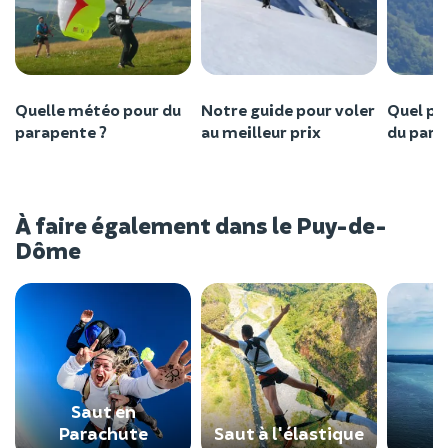
Quelle météo pour du
Notre guide pour voler
Quel po
parapente ?
au meilleur prix
du para
À faire également dans le Puy-de-
Dôme
Saut en
Parachute
Saut à l'élastique