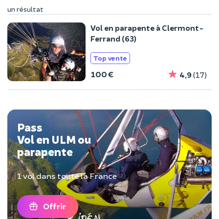
un résultat
Vol en parapente à Clermont-
Ferrand (63)
Top vente
100 €
4,9
(17)
Pass
Vol en ULM ou
parapente
1 vol dans toute la France
Offrir