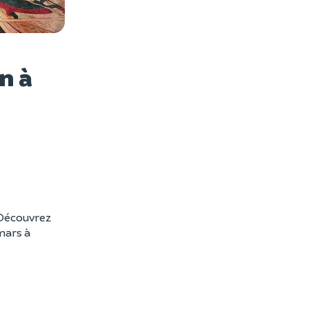
es photos
n à
? Découvrez
mars à