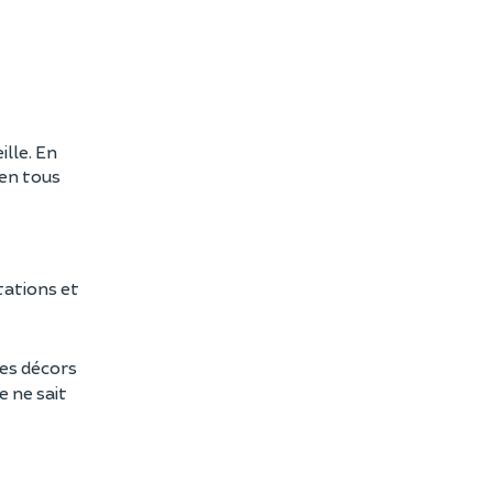
ille. En
 en tous
tations et
des décors
 ne sait