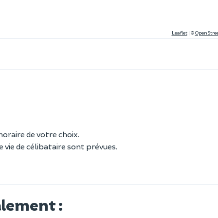
Leaflet
|
©
OpenStre
horaire de votre choix.
 vie de célibataire sont prévues.
alement :