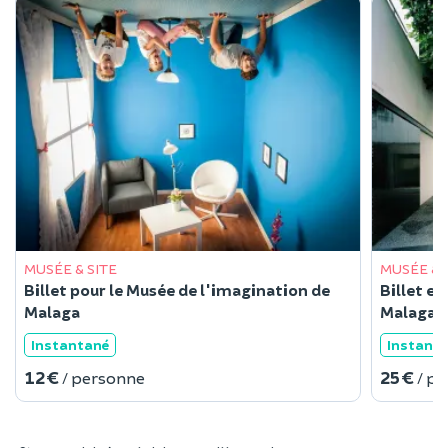
MUSÉE & SITE
MUSÉE & 
Billet pour le Musée de l'imagination de
Billet et
Malaga
Malaga
Instantané
Instant
12 €
25 €
/ personne
/ p