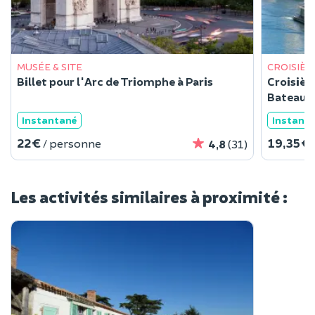
MUSÉE & SITE
CROISIÈR
Billet pour l'Arc de Triomphe à Paris
Croisièr
Bateaux 
Instantané
Instant
22 €
19,35 €
/ personne
4,8
(31)
Les activités similaires à proximité :