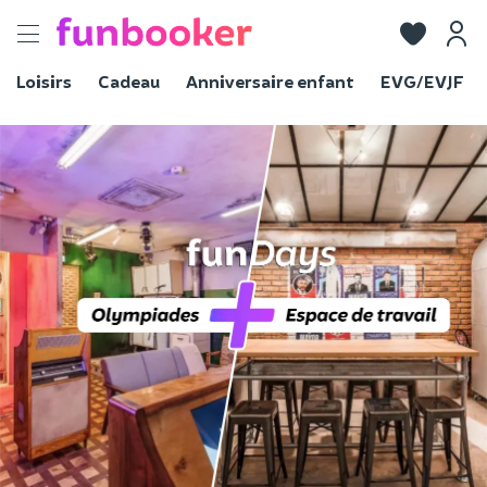
Toggle
navigation
Loisirs
Cadeau
Anniversaire enfant
EVG/EVJF
Voir les photos