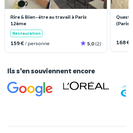
Rire & Bien-être au travail à Paris
Questi
12ème
(Paris 
Restauration
168 €
159 €
/ personne
5,0
(2)
Ils s’en souviennent encore