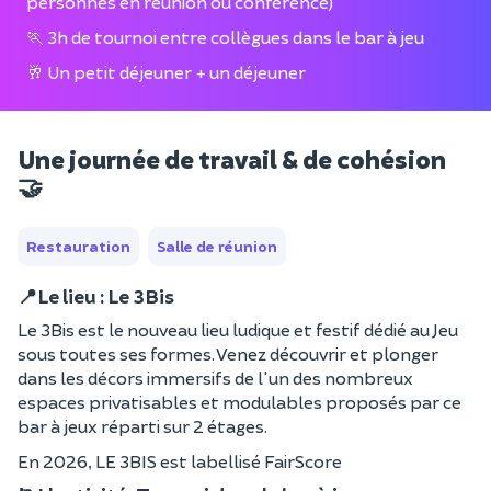
personnes en réunion ou conférence)
🏃 3h de tournoi entre collègues dans le bar à jeu
🥂 Un petit déjeuner + un déjeuner
Une journée de travail & de cohésion
🤝
Restauration
Salle de réunion
📍Le lieu : Le 3Bis
Le 3Bis est le nouveau lieu ludique et festif dédié au Jeu
sous toutes ses formes. Venez découvrir et plonger
dans les décors immersifs de l'un des nombreux
espaces privatisables et modulables proposés par ce
bar à jeux réparti sur 2 étages.
En 2026, LE 3BIS est labellisé FairScore