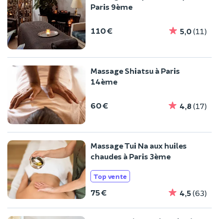
Paris 9ème
110 €
5,0
(11)
Massage Shiatsu à Paris
14ème
60 €
4,8
(17)
Massage Tui Na aux huiles
chaudes à Paris 3ème
Top vente
75 €
4,5
(63)