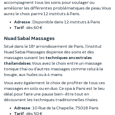
accompagnent tous les soins pour soulager ou
améliorer les différentes problématiques de peau. Vous
aurez le choix parmi 12 instituts à Paris.
Adresse
: Disponible dans 12 instituts à Paris
Tarif
: dès 60 €
Nuad Sabai Massages
Situé dans le 18ᵉ arrondissement de Paris, l’institut
Nuad Sabai Massages dispense des soins et des
massages suivant les
techniques ancestrales
thaïlandaises
. Vous avez le choix entre un massage
tonique thaï ou d’autres massages comme celui à la
bougie, aux huiles ou à 4 mains.
Vous avez également le choix de profiter de tous ces
massages en solo ou en duo. Ce spa à Paris est le lieu
idéal pour faire une pause bien-être tout en
découvrant les techniques traditionnelles thaïes.
Adresse
: 10 Rue de la Chapelle, 75018 Paris
Tarif
: dès 50 €