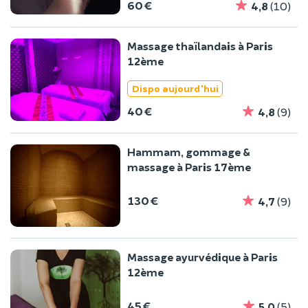
60 €
4,8
(10)
Massage thaïlandais à Paris
12ème
Dispo aujourd'hui
40 €
4,8
(9)
Hammam, gommage &
massage à Paris 17ème
130 €
4,7
(9)
Massage ayurvédique à Paris
12ème
45 €
5,0
(5)