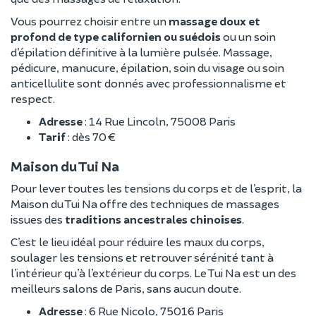
Vous pourrez choisir entre un
massage doux et
profond de type californien ou suédois
ou un soin
d’épilation définitive à la lumière pulsée. Massage,
pédicure, manucure, épilation, soin du visage ou soin
anticellulite sont donnés avec professionnalisme et
respect.
Adresse
: 14 Rue Lincoln, 75008 Paris
Tarif
: dès 70 €
Maison du Tui Na
Pour lever toutes les tensions du corps et de l’esprit, la
Maison du Tui Na offre des techniques de massages
issues des
traditions ancestrales chinoises
.
C’est le lieu idéal pour réduire les maux du corps,
soulager les tensions et retrouver sérénité tant à
l’intérieur qu’à l’extérieur du corps. Le Tui Na est un des
meilleurs salons de Paris, sans aucun doute.
Adresse
: 6 Rue Nicolo, 75016 Paris