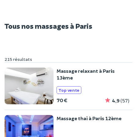
Tous nos massages à Paris
215 résultats
Massage relaxant à Paris
13ème
Top vente
70 €
4,9
(57)
Massage thaï à Paris 12ème