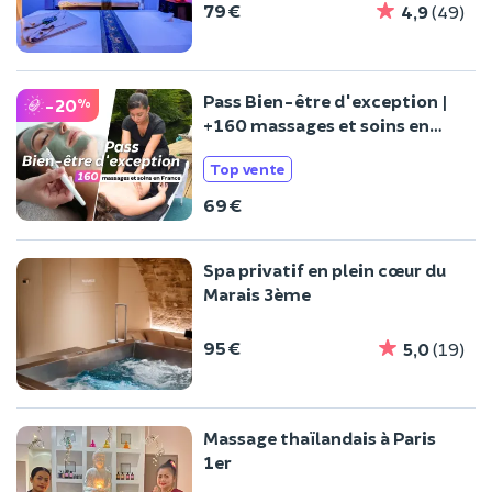
79 €
4,9
(49)
Pass Bien-être d'exception |
-20
%
+160 massages et soins en
France
Top vente
69 €
Spa privatif en plein cœur du
Marais 3ème
95 €
5,0
(19)
Massage thaïlandais à Paris
1er