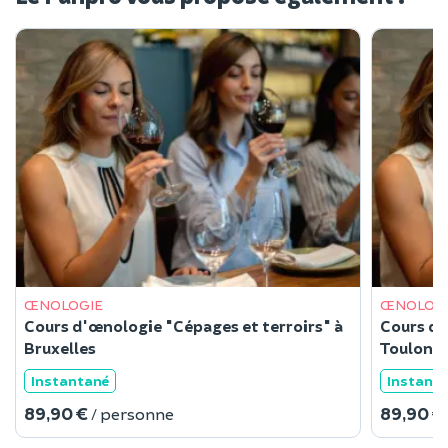
ŒNOLOGIE
ŒNOLOG
Cours d'œnologie "Cépages et terroirs" à
Cours d'
Bruxelles
Toulon (
Instantané
Instant
89,90 €
89,90 €
/ personne