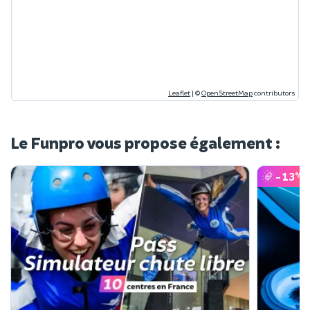
Leaflet
|
©
OpenStreetMap
contributors
Le Funpro vous propose également :
-13
%