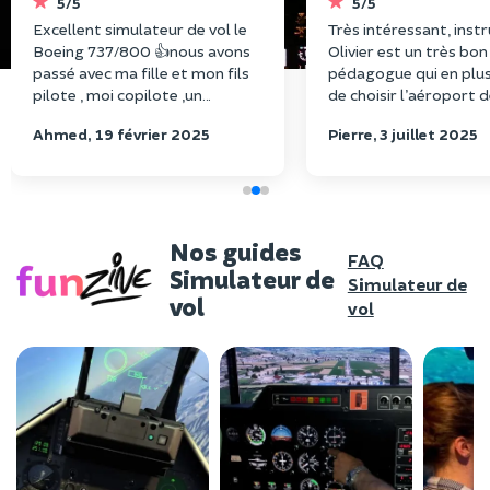
5/5
5/5
Excellent simulateur de vol le
Très intéressant, instru
Boeing 737/800 👍nous avons
Olivier est un très bon
passé avec ma fille et mon fils
pédagogue qui en plu
pilote , moi copilote ,un
de choisir l’aéroport 
moment extraordinaire ! C’est
et arrivée. Accueil cha
Ahmed, 19 février 2025
Pierre, 3 juillet 2025
génial 👍 je recommande ♥️🙏
Mon petit fils est ravi 
reviendra aux prochai
vacances.
Nos guides
FAQ
Simulateur de
Simulateur de
vol
vol