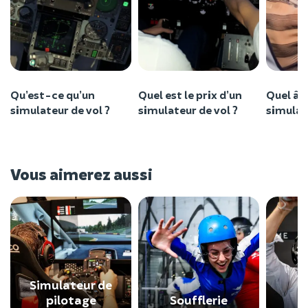
Qu’est-ce qu’un
Quel est le prix d’un
Quel âg
simulateur de vol ?
simulateur de vol ?
simulat
Vous aimerez aussi
Simulateur de
pilotage
Soufflerie