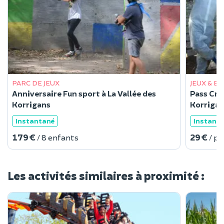
PARC DE JEUX
JEUX & E
Anniversaire Fun sport à La Vallée des
Pass Cra
Korrigans
Korriga
Instantané
Instant
179 €
29 €
/ 8 enfants
/ p
Les activités similaires à proximité :