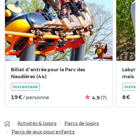
Billet d'entrée pour le Parc des
Labyri
Naudières (44)
maïs à 
Instantané
Instan
19 €
8 €
/ personne
4,9
(7)
Activités & loisirs
Parcs de loisirs
Parcs de jeux pour enfants