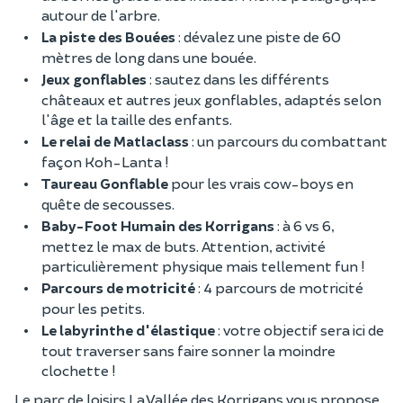
autour de l'arbre.
La piste des Bouées
: dévalez une piste de 60
mètres de long dans une bouée.
Jeux gonflables
: sautez dans les différents
châteaux et autres jeux gonflables, adaptés selon
l'âge et la taille des enfants.
Le relai de Matlaclass
: un parcours du combattant
façon Koh-Lanta !
Taureau Gonflable
pour les vrais cow-boys en
quête de secousses.
Baby-Foot Humain des Korrigans
: à 6 vs 6,
mettez le max de buts. Attention, activité
particulièrement physique mais tellement fun !
Parcours de motricité
: 4 parcours de motricité
pour les petits.
Le labyrinthe d'élastique
: votre objectif sera ici de
tout traverser sans faire sonner la moindre
clochette !
Le parc de loisirs La Vallée des Korrigans vous propose