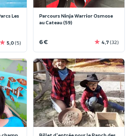
Parcs Les
Parcours Ninja Warrior Osmose
au Cateau (59)
6 €
4,7
(32)
5,0
(5)
n champ
Billet d'entrée pour le Ranch des