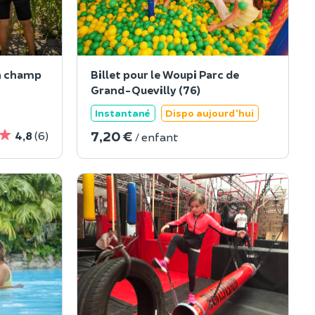
n champ
Billet pour le Woupi Parc de
Grand-Quevilly (76)
Instantané
Dispo aujourd'hui
7,20 €
4,8
(6)
/ enfant