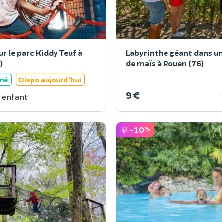
ur le parc Kiddy Teuf à
Labyrinthe géant dans u
)
de maïs à Rouen (76)
ané
Dispo aujourd'hui
9 €
/ enfant
-10
%