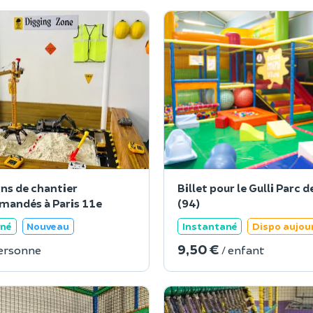
ins de chantier
Billet pour le Gulli Parc d
andés à Paris 11e
(94)
ané
Nouveau
Instantané
Dispo aujou
9,50 €
personne
/ enfant