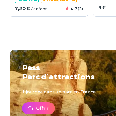
9 €
7,20 €
/ enfant
4,7
(3)
Pass
Parc d'attractions
1 journée dans un parc en France
Offrir