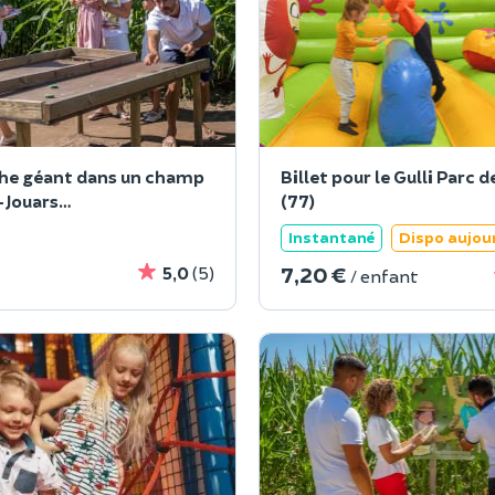
he géant dans un champ
Billet pour le Gulli Parc 
-Jouars
(77)
train(78)
Instantané
Dispo aujou
7,20 €
5,0
(5)
/ enfant