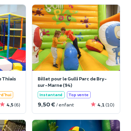
e Thiais
Billet pour le Gulli Parc de Bry-
sur-Marne (94)
rd'hui
Instantané
Top vente
9,50 €
4,5
(6)
/ enfant
4,1
(10)