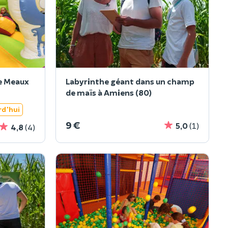
de Meaux
Labyrinthe géant dans un champ
de maïs à Amiens (80)
rd'hui
9 €
5,0
(1)
4,8
(4)