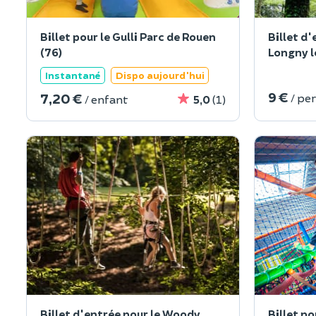
Billet pour le Gulli Parc de Rouen
Billet d'
(76)
Longny le
Instantané
Dispo aujourd'hui
9 €
7,20 €
/ pe
/ enfant
5,0
(1)
Billet d'entrée pour le Woody
Billet po