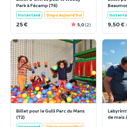
Park à Fécamp (76)
Beaumon
Instantané
Dispo aujourd'hui
Instant
25 €
9,50 €
5,0
(2)
Billet pour le Gulli Parc du Mans
Labyrint
(72)
Instantané
Dispo aujourd'hui