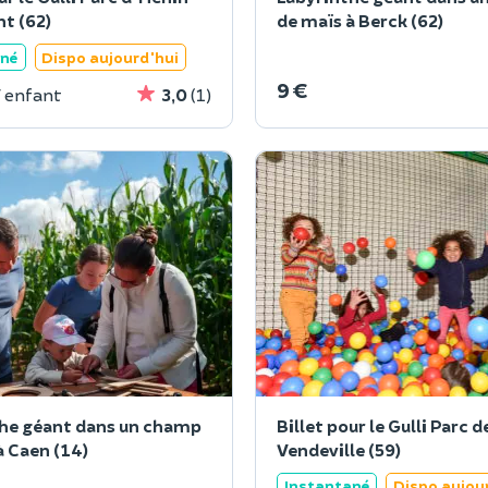
t (62)
de maïs à Berck (62)
ané
Dispo aujourd'hui
9 €
/ enfant
3,0
(1)
he géant dans un champ
Billet pour le Gulli Parc d
de maïs à Caen (14)
Vendeville (59)
Instantané
Dispo aujou