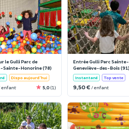
ur le Gulli Parc de
Entrée Gulli Parc Sainte-
-Sainte-Honorine (78)
Geneviève-des-Bois (91
ané
Dispo aujourd'hui
Instantané
Top vente
9,50 €
/ enfant
5,0
(1)
/ enfant