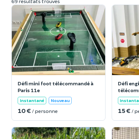
69 résultats trouvés
Défi mini foot télécommandé à
Défi eng
Paris 11e
télécomm
Instantané
Nouveau
Instant
10 €
15 €
/ personne
/ 