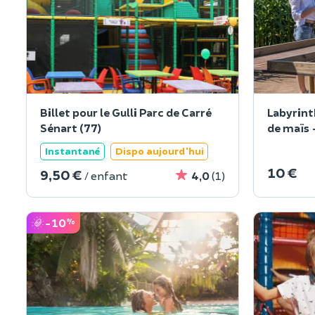
Billet pour le Gulli Parc de Carré
Labyrint
Sénart (77)
de maïs 
Pontchar
Instantané
Dispo aujourd'hui
10 €
9,50 €
/ enfant
4,0
(1)
-10
%