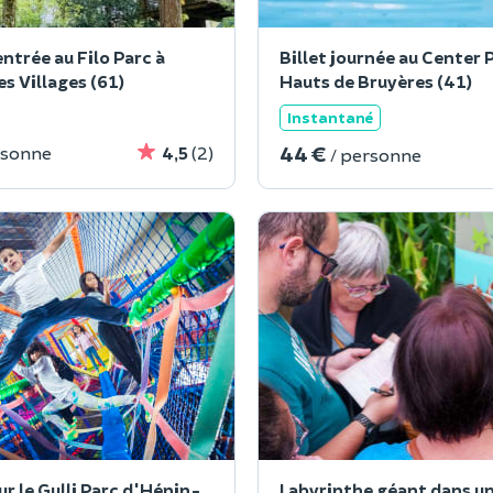
entrée au Filo Parc à
Billet journée au Center 
s Villages (61)
Hauts de Bruyères (41)
Instantané
44 €
rsonne
4,5
(2)
/ personne
ur le Gulli Parc d'Hénin-
Labyrinthe géant dans u