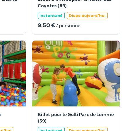
Coyotes (89)
Instantané
Dispo aujourd'hui
9,50 €
/ personne
e
Billet pour le Gulli Parc de Lomme
(59)
rd'hui
Instantané
Dispo aujourd'hui