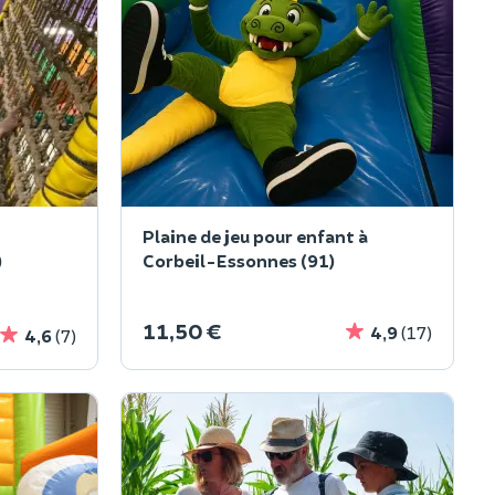
Plaine de jeu pour enfant à
)
Corbeil-Essonnes (91)
11,50 €
4,9
(17)
4,6
(7)