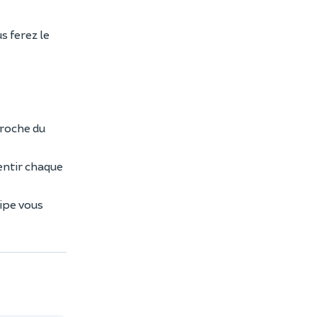
us ferez le
proche du
entir chaque
uipe vous