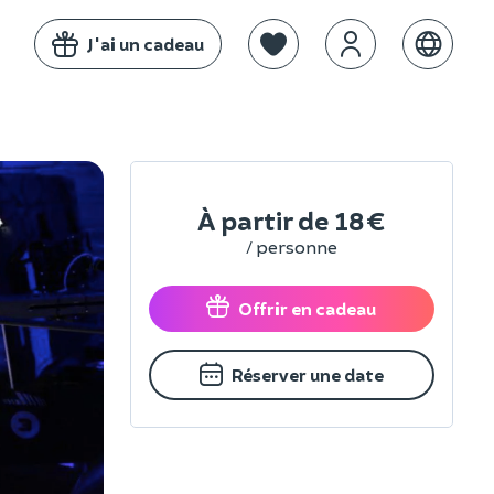
J'ai un cadeau
À partir de
18 €
/ personne
Offrir en cadeau
Réserver une date