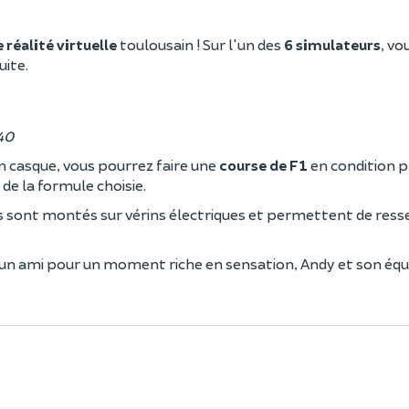
 réalité virtuelle
toulousain ! Sur l'un des
6 simulateurs
, vo
uite.
m40
un casque, vous pourrez faire une
course de F1
en condition 
de la formule choisie.
s sont montés sur vérins électriques et permettent de ress
à un ami pour un moment riche en sensation, Andy et son éq