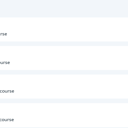
urse
ourse
. course
 course