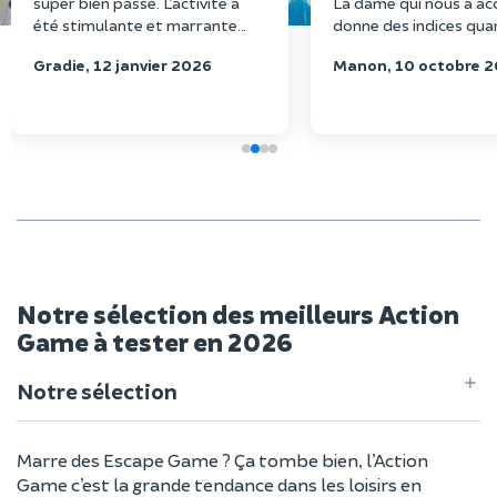
super bien passé. L’activité a
La dame qui nous a accu
été stimulante et marrante
donne des indices qua
pour tous. Ça a plus à tout le
était totalement bloq
Gradie, 12 janvier 2026
Manon, 10 octobre 
monde. Le personnel était au
adorable. Super idée 
top ! Je recommande bomb
pouvoir recommencer
squad
qu'on veut pour éviter
frustration d'avoir c
trop tard et de ne pa
retenter sa chance. A 
pour tenter de faire 
qu'avant ;)
Notre sélection des meilleurs Action
Game à tester en 2026
Notre sélection
Marre des Escape Game ? Ça tombe bien, l’Action
Game c’est la grande tendance dans les loisirs en