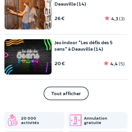
Deauville (14)
26 €
4,3
(3)
Jeu indoor "Les défis des 5
sens" à Deauville (14)
20 €
4,4
(5)
Tout afficher
20 000
Annulation
activités
gratuite