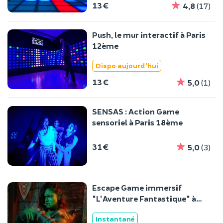
13 €
4,8
(17)
Push, le mur interactif à Paris
12ème
Dispo aujourd'hui
13 €
5,0
(1)
SENSAS : Action Game
sensoriel à Paris 18ème
31 €
5,0
(3)
Escape Game immersif
"L'Aventure Fantastique" à
Paris 20ème
Instantané