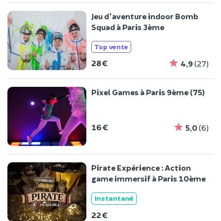
Jeu d'aventure indoor Bomb
Squad à Paris 3ème
Top vente
28 €
4,9
(27)
Pixel Games à Paris 9ème (75)
16 €
5,0
(6)
Pirate Expérience : Action
game immersif à Paris 10ème
Instantané
22 €