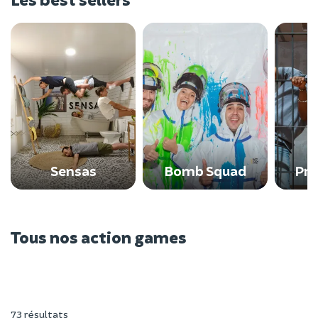
Sensas
Bomb Squad
Pri
Tous nos action games
73 résultats