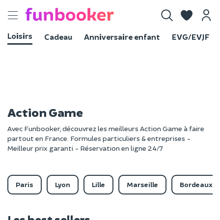
Toggle
navigation
Loisirs
Cadeau
Anniversaire enfant
EVG/EVJF
Action Game
Avec Funbooker, découvrez les meilleurs Action Game à faire
partout en France. Formules particuliers & entreprises -
Meilleur prix garanti - Réservation en ligne 24/7
Paris
Lyon
Lille
Marseille
Bordeaux
Les best sellers