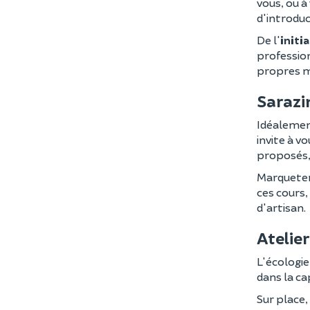
vous, ou à
d'introduc
De l'
initia
profession
propres m
Sarazi
Idéalement
invite à v
proposés,
Marqueteri
ces cours,
d'artisan.
Atelier
L'écologie
dans la ca
Sur place,