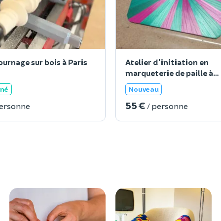
ournage sur bois à Paris
Atelier d'initiation en
marqueterie de paille à
Fontainebleau
ané
Nouveau
55 €
personne
/ personne