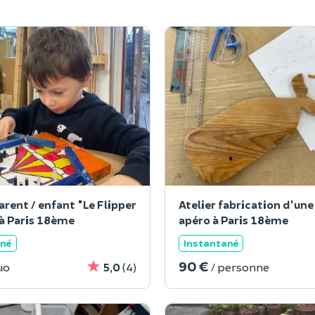
arent / enfant "Le Flipper
Atelier fabrication d'un
 à Paris 18ème
apéro à Paris 18ème
ané
Instantané
90 €
uo
5,0
(4)
/ personne