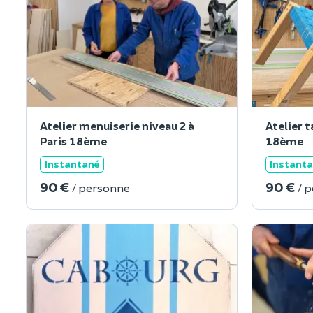
Atelier menuiserie niveau 2 à
Atelier t
Paris 18ème
18ème
Instantané
Instant
90 €
90 €
/ personne
/ 