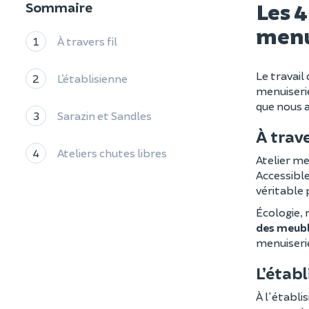
Les 4
Sommaire
menu
1
À travers fil
Le travail
2
L’établisienne
menuiserie
que nous 
3
Sarazin et Sandles
À trave
4
Ateliers chutes libres
Atelier men
Accessible
véritable 
Écologie, 
des meubl
menuiseri
L’étab
À l'établi