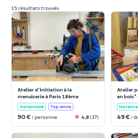
15 résultats trouvés
Atelier d'initiation à la
Atelier p
menuiserie à Paris 18ème
en bois"
Instantané
Top vente
Instant
90 €
49 €
/ personne
4,8
(37)
/ d