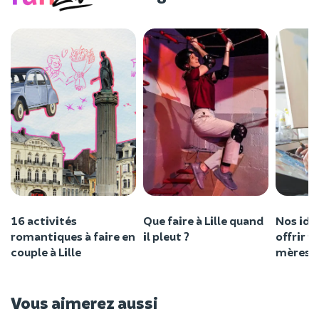
16 activités
Que faire à Lille quand
Nos idé
romantiques à faire en
il pleut ?
offrir p
couple à Lille
mères à 
Vous aimerez aussi