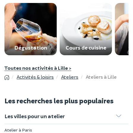
C
Dégustation
Cours de cuisine
p
Toutes nos activités à Lille >
Activités & loisirs
Ateliers
Ateliers à Lille
Les recherches les plus populaires
Les villes pour un atelier
Atelier à Paris