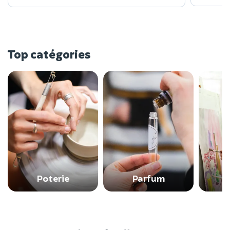
Top catégories
Poterie
Parfum
P