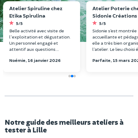
Atelier Spiruline chez
Atelier Poterie ch
Etika Spirulina
Sidonie Créations
5/5
5/5
Belle activité avec visite de
Sidonie s’est montrée
l'exploitation et dégustation.
accueillante et pédag
Un personnel engagé et
elle a très bien organi
attentif aux questions.
l’atelier. Le lieu choisi 
Possibilité de récolter de la
agréable. Ma cousine 
Noémie, 16 janvier 2026
Parfaite, 15 mars 20
spiruline fraîche et atelier
beaucoup apprécié so
culinaire. J'ai adoré
Notre guide des meilleurs ateliers à
tester à Lille