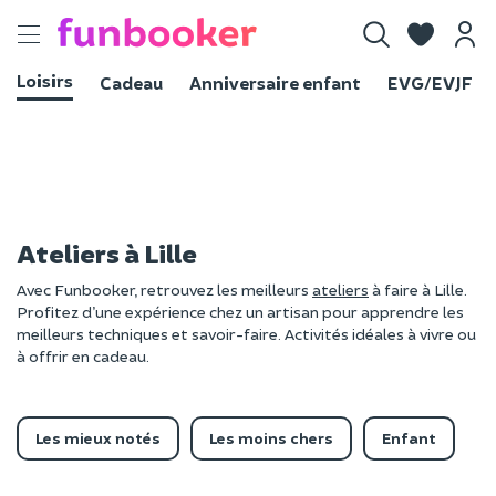
Toggle
navigation
Loisirs
Cadeau
Anniversaire enfant
EVG/EVJF
Ateliers à Lille
Avec Funbooker, retrouvez les meilleurs
ateliers
à faire à Lille.
Profitez d’une expérience chez un artisan pour apprendre les
meilleurs techniques et savoir-faire. Activités idéales à vivre ou
à offrir en cadeau.
Les mieux notés
Les moins chers
Enfant