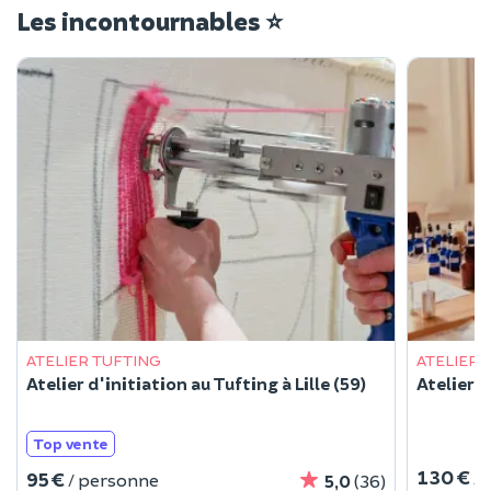
Les incontournables ⭐
ATELIER TUFTING
ATELIER 
Atelier d'initiation au Tufting à Lille (59)
Atelier c
Top vente
130 €
/
95 €
/ personne
5,0
(36)