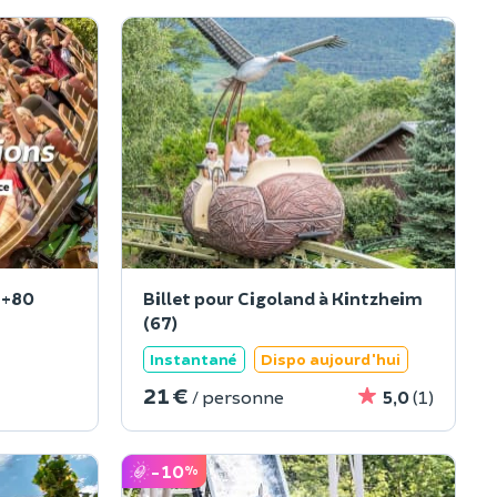
 +80
Billet pour Cigoland à Kintzheim
(67)
Instantané
Dispo aujourd'hui
21 €
/ personne
5,0
(1)
-10
%