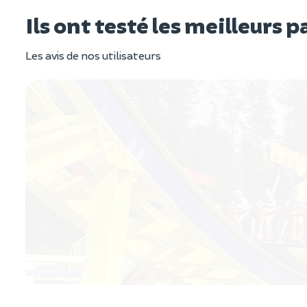
Ils ont testé les meilleurs 
Les avis de nos utilisateurs
Paradisland à Morsbronn-les-Bains (67)
t très agréable avec de très nombreuses attractions pour 
etien impeccable !
15 mai 2025