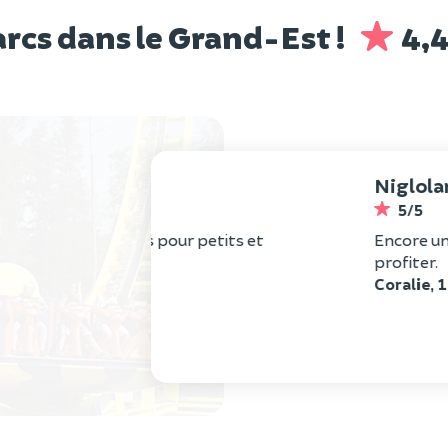
parcs dans le Grand-Est !
4,
Nigloland à Dolancourt (10)
5/5
petits et
Encore une bonne journée de passée
profiter.
Coralie, 13 novembre 2025