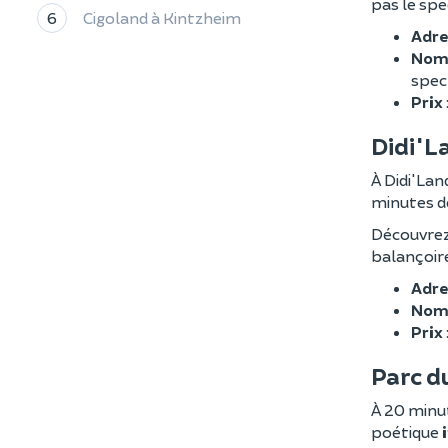
pas le spec
6
Cigoland à Kintzheim
Adre
Nomb
spect
Prix
Didi'L
À Didi'Lan
minutes de
Découvrez
balançoire
Adre
Nomb
Prix
Parc d
À 20 minut
poétique