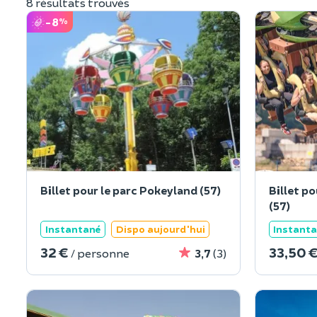
8 résultats trouvés
-8
%
Billet pour le parc Pokeyland (57)
Billet p
(57)
Instantané
Dispo aujourd'hui
Instant
32 €
33,50 
/ personne
3,7
(3)