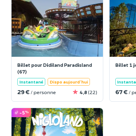
Billet pour Didiland Paradisland
Billet 1
(67)
Instantané
Dispo aujourd'hui
Instant
29 €
67 €
/ personne
4,8
(22)
/ 
-5
%