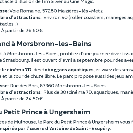
tacle d'illusion de Tim Silver au Ciné Magic.
sse
: Voie Romaine, 57280 Maizières-lès-Metz
re d'attractions
: Environ 40 (roller coasters, manèges a
acles...)
: À partir de 26,50 €
and à Morsbronn-les-Bains
d, à Morsbronn-les-Bains, profitez d'une journée divertissan
 Strasbourg, il est ouvert d'avril à septembre pour des aven
 le
cinéma 7D
, des
toboggans aquatiques
, et vivez des sen
 et la tour de chute libre. Le parc propose aussi des jeux am
sse
: Rue des Bois, 67360 Morsbronn-les-Bains
re d'attractions
: Plus de 30 (cinéma 7D, aquatiques, manè
: À partir de 24,50 €
u Petit Prince à Ungersheim
es de Mulhouse, le Parc du Petit Prince à Ungersheim vous f
inspirée par l'œuvre d'Antoine de Saint-Exupéry
.