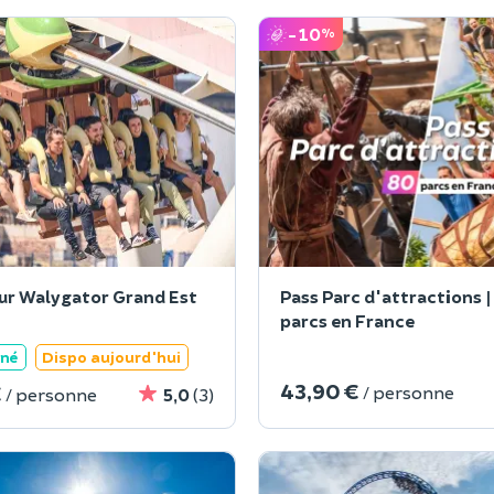
-10
%
our Walygator Grand Est
Pass Parc d'attractions |
parcs en France
ané
Dispo aujourd'hui
43,90 €
€
/ personne
/ personne
5,0
(3)