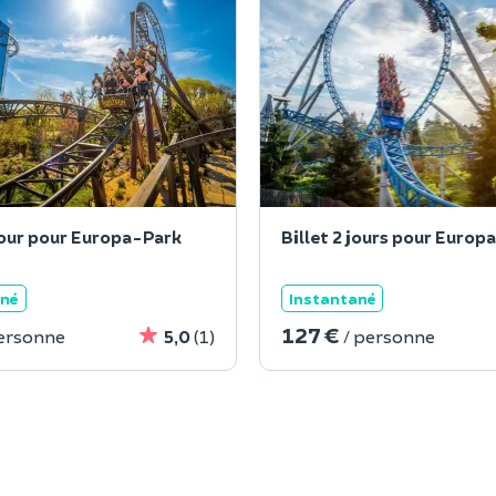
 jour pour Europa-Park
Billet 2 jours pour Europ
ané
Instantané
127 €
personne
5,0
(1)
/ personne