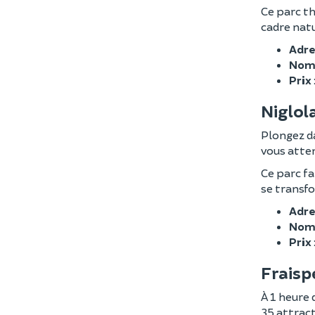
Ce parc th
cadre natu
Adre
Nomb
Prix
Niglol
Plongez da
vous atten
Ce parc f
se transf
Adre
Nomb
Prix
Fraisp
À 1 heure 
35 attract