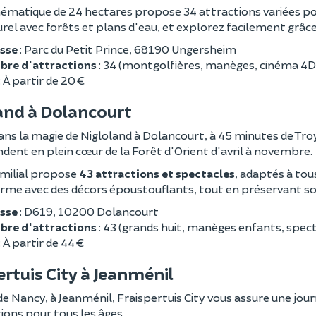
ématique de 24 hectares propose 34 attractions variées pou
rel avec forêts et plans d'eau, et explorez facilement grâce 
sse
: Parc du Petit Prince, 68190 Ungersheim
re d'attractions
: 34 (montgolfières, manèges, cinéma 4D,
: À partir de 20 €
and à Dolancourt
ns la magie de Nigloland à Dolancourt, à 45 minutes de Tro
dent en plein cœur de la Forêt d'Orient d'avril à novembre.
amilial propose
43 attractions et spectacles
, adaptés à tou
orme avec des décors époustouflants, tout en préservant so
sse
: D619, 10200 Dolancourt
re d'attractions
: 43 (grands huit, manèges enfants, specta
: À partir de 44 €
ertuis City à Jeanménil
de Nancy, à Jeanménil, Fraispertuis City vous assure une journ
ions pour tous les âges.