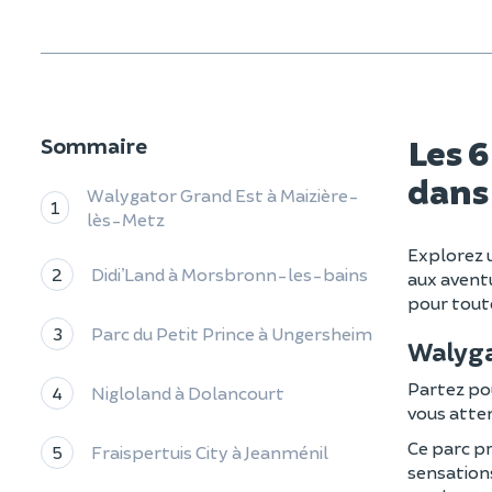
Les 6
Sommaire
dans
Walygator Grand Est à Maizière-
1
lès-Metz
Explorez u
2
Didi’Land à Morsbronn-les-bains
aux aventu
pour toute
3
Parc du Petit Prince à Ungersheim
Walyga
Partez po
4
Nigloland à Dolancourt
vous atten
Ce parc pr
5
Fraispertuis City à Jeanménil
sensation