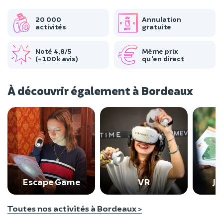
20 000
Annulation
activités
gratuite
Noté 4,8/5
Même prix
(+100k avis)
qu'en direct
À découvrir également à Bordeaux
Escape Game
VR
Je
Toutes nos activités à Bordeaux >