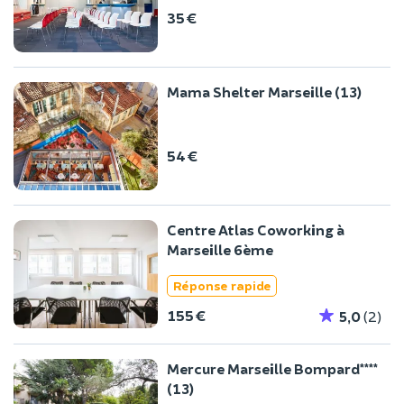
35 €
Mama Shelter Marseille (13)
54 €
Centre Atlas Coworking à
Marseille 6ème
Réponse rapide
155 €
5,0
(2)
Mercure Marseille Bompard****
(13)