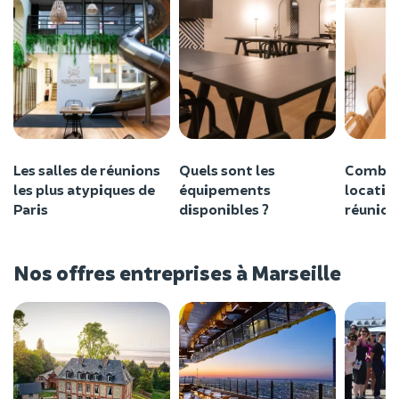
Les salles de réunions
Quels sont les
Combien
les plus atypiques de
équipements
location
Paris
disponibles ?
réunion
Nos offres entreprises à Marseille