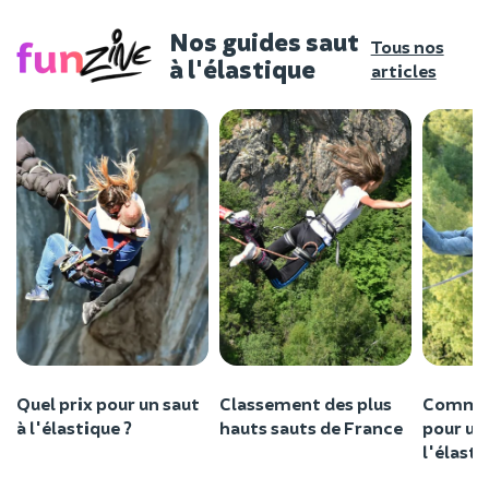
Nos guides saut
Tous nos
à l'élastique
articles
Quel prix pour un saut
Classement des plus
Commen
à l'élastique ?
hauts sauts de France
pour un
l'élasti