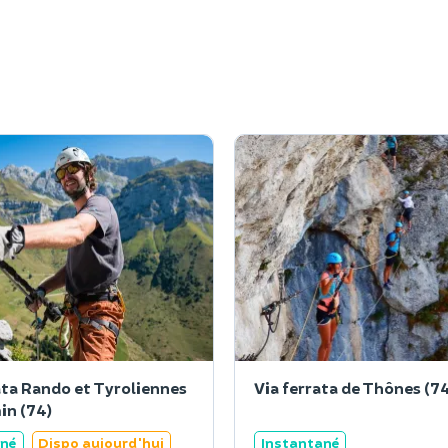
ata Rando et Tyroliennes
Via ferrata de Thônes (7
in (74)
ané
Dispo aujourd'hui
Instantané