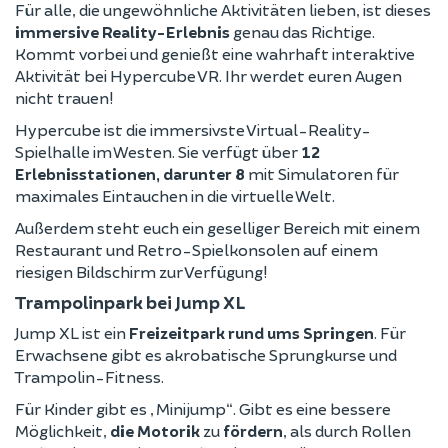
Für alle, die ungewöhnliche Aktivitäten lieben, ist dieses
immersive Reality-Erlebnis
genau das Richtige.
Kommt vorbei und genießt eine wahrhaft interaktive
Aktivität bei Hypercube VR. Ihr werdet euren Augen
nicht trauen!
Hypercube ist die immersivste Virtual-Reality-
Spielhalle im Westen. Sie verfügt über
12
Erlebnisstationen, darunter 8
mit Simulatoren für
maximales Eintauchen in die virtuelle Welt.
Außerdem steht euch ein geselliger Bereich mit einem
Restaurant und Retro-Spielkonsolen auf einem
riesigen Bildschirm zur Verfügung!
Trampolinpark bei Jump XL
Jump XL ist ein
Freizeitpark rund ums Springen
. Für
Erwachsene gibt es akrobatische Sprungkurse und
Trampolin-Fitness.
Für Kinder gibt es „Minijump“. Gibt es eine bessere
Möglichkeit,
die Motorik
zu
fördern
, als durch Rollen