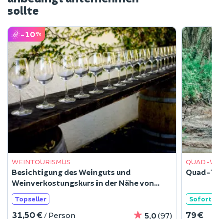
sollte
-10
%
WEINTOURISMUS
QUAD-W
Besichtigung des Weinguts und
Quad-Tou
Weinverkostungskurs in der Nähe von
Nantes (44)
Topseller
Sofort
31,50 €
79 €
/ Person
5,0
(97)