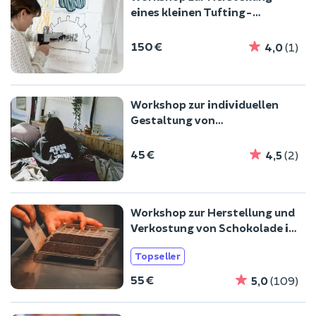
eines kleinen Tufting-
Teppichs in Nantes (44)
150 €
4,0
(1)
Workshop zur individuellen
Gestaltung von
Textilaccessoires in Nantes
(44)
45 €
4,5
(2)
Workshop zur Herstellung und
Verkostung von Schokolade in
Nantes (44)
Topseller
55 €
5,0
(109)