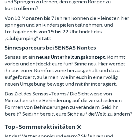
und Springen zu lernen, den eigenen Körper zu
kontrollieren?
Von 18 Monaten bis 7 Jahren können die Kleinsten hier
springen und an Kinderspielen teilnehmen, und
freitagabends von 19 bis 22 Uhr findet das
„Clubjumping“ statt.
Sinnesparcours bei SENSAS Nantes
Sensas ist ein
neues Unterhaltungskonzept
. Kommt
vorbei und entdeckt eure fünf Sinne neu. Hier werdet
ihr aus eurer Komfortzone herausgeholt und dazu
aufgefordert, zu lernen, wie ihr euch in einer völlig
neuen Umgebung bewegt und mit ihr interagiert.
Das Ziel des Sensas-Teams? Die Sichtweise von
Menschen ohne Behinderung auf die verschiedenen
Formen von Behinderungen zu verändern. Seid ihr
bereit? Seid ihr bereit, eure Sicht auf die Welt zu ändern?
Top-Sommeraktivitäten ☀️
Ist das Wetter sonnig und warm? Skifahren und