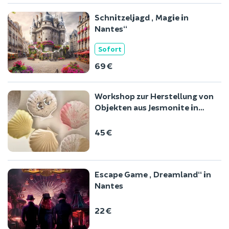
Schnitzeljagd „Magie in
Nantes“
Sofort
69 €
Workshop zur Herstellung von
Objekten aus Jesmonite in
Nantes (44)
45 €
Escape Game „Dreamland“ in
Nantes
22 €