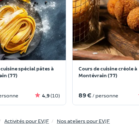
cuisine spécial pâtes à
Cours de cuisine créole à
in (77)
Montévrain (77)
89 €
personne
4,9
(10)
/ personne
Activités pour EVJF
Nos ateliers pour EVJF