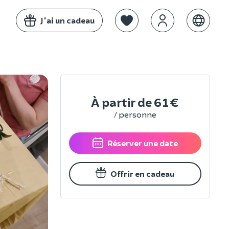
J'ai un cadeau
À partir de
61 €
/ personne
Réserver une date
Offrir en cadeau