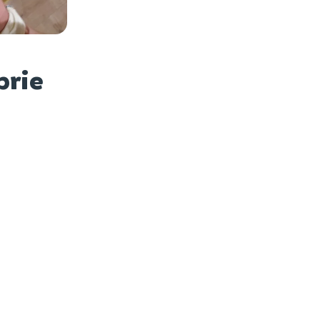
es photos
brie