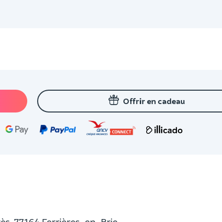
Offrir en cadeau
urès, 77164 Ferrières-en-Brie